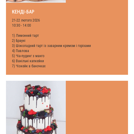
КЕНДІ-БАР
21-22 лютого 2026
10:30 - 14:00
1) Лимонний тарт
2) Брауні
3) Шоколадний тарт із заварним кремом і горіхами
4) Павлова
5) Чіа-пудинг з манго
6) Ванільні капкейки
7) Чізкейк в баночках