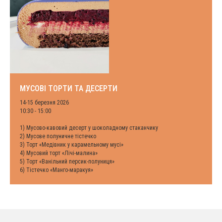
МУСОВІ ТОРТИ ТА ДЕСЕРТИ
14-15 березня 2026
10:30 - 15:00
1) Мусово-кавовий десерт у шоколадному стаканчику
2) Мусове полуничне тістечко
3) Торт «Медівник у карамельному мусі»
4) Мусовий торт «Лічі-малина»
5) Торт «Ванільний персик-полуниця»
6) Тістечко «Манго-маракуя»